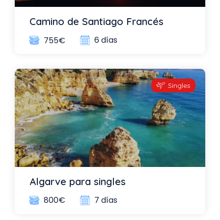
Camino de Santiago Francés
6 días
755€
Singles
Algarve para singles
7 días
800€