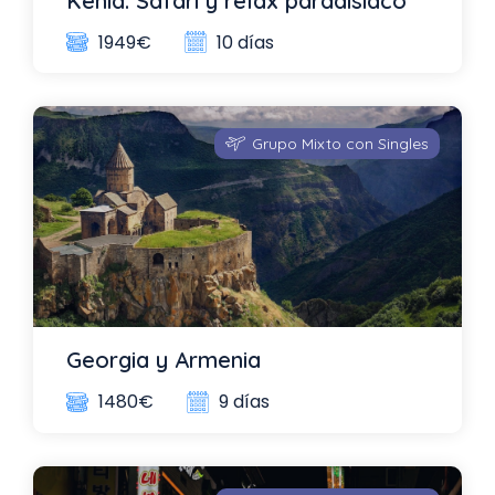
Kenia: Safari y relax paradisíaco
10 días
1949€
Grupo Mixto con Singles
Georgia y Armenia
9 días
1480€