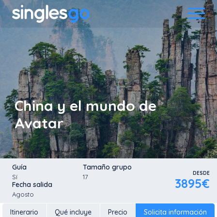
China y el mundo de
Avatar
Guía
Tamaño grupo
DESDE
Sí
17
3895€
Fecha salida
Agosto
Itinerario
Qué incluye
Precio
Solicita información